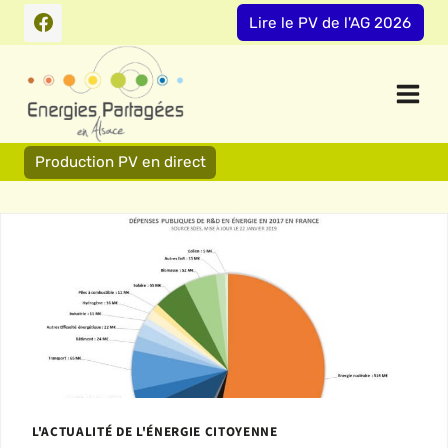
Aller
Lire le PV de l'AG 2026
au
contenu
Production PV en direct
L'ACTUALITÉ DE L'ÉNERGIE CITOYENNE