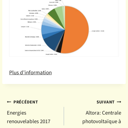
Plus d’information
Navigation
PRÉCÉDENT
SUIVANT
Energies
Altora: Centrale
de
renouvelables 2017
photovoltaïque à
l’article