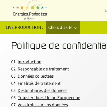
Aller
au
E
contenu
LIVE PRODUCTION :
Choix du site
Politique de confidential
01|
Introduction
02|
Responsable de traitement
03|
Données collectées
04|
Finalités de traitement
05|
Destinataires des données
06|
Transfert hors Union Européenne
07|
Vos droits sur vos données