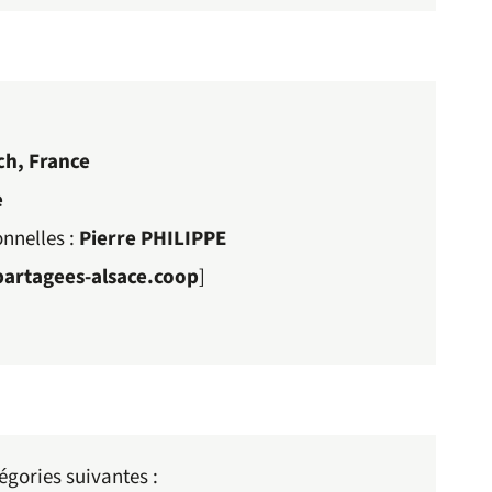
ch, France
e
nnelles :
Pierre PHILIPPE
partagees-alsace.coop
]
égories suivantes :