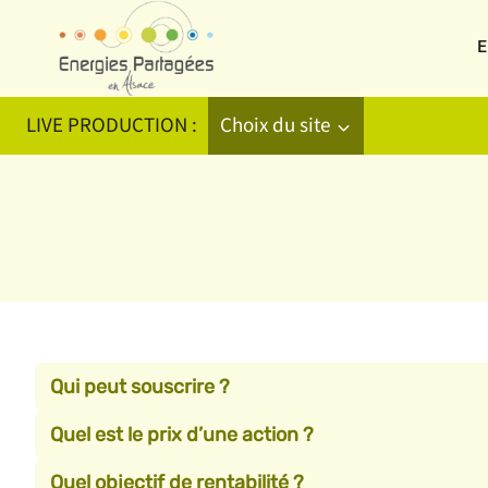
Aller
au
E
contenu
LIVE PRODUCTION :
Choix du site
Qui peut souscrire ?
Quel est le prix d’une action ?
Quel objectif de rentabilité ?