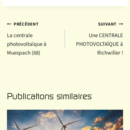
Navigation
PRÉCÉDENT
SUIVANT
La centrale
Une CENTRALE
de
photovoltaïque à
PHOTOVOLTAÏQUE à
l’article
Muespach (68)
Richwiller !
Publications similaires