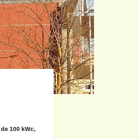
e de 100
k
Wc,