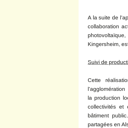
A la suite de l’
collaboration ac
photovoltaïque, 
Kingersheim, est
Suivi de produc
Cette réalisa
l’agglomératio
la production l
collectivités e
bâtiment public
partagées en Al