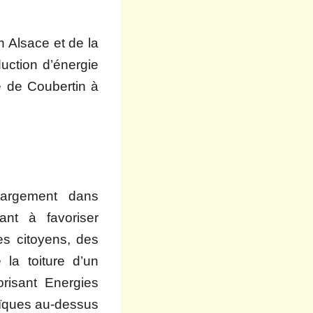
n Alsace et de la
duction d’énergie
re de Coubertin à
largement dans
ant à favoriser
es citoyens, des
 la toiture d’un
orisant Energies
aïques au-dessus