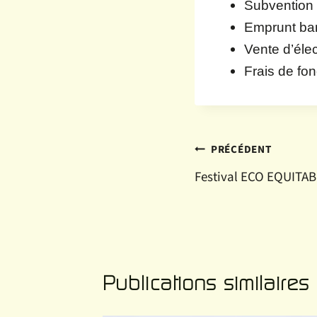
Subvention 
Emprunt ban
Vente d’élec
Frais de fo
Navigation
PRÉCÉDENT
Festival ECO EQUITA
de
l’article
Publications similaires